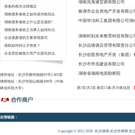
·湖南兆海通贸易有限公司
·借条的相关法律规定
·株洲市众合房地产开发有限公
·湖南债务催收之如何成功收回企..
·中国华冶科工集团有限公司湖
·湖南债务催收之什么是证据的“..
·湖南债务催收之当事人如何向法..
·湖南时刻未来教育科技有限公
·企业逃废债的主要表现形式
·长沙品缦酒店管理有限责任公
·债权如何转让才有效？
·企业货款被拖欠而产生损失的法..
·长沙创普房地产开发（集团）
·长沙市帝兆建设有限公司
·湖南省湘南地质勘察院
律所地址：长沙市蔡锷南路95号2-403室
律师地址：长沙市韶山南路498号（中南
第1页/共1页,每页15条/共10条信息
林业科技大学）
友情链接：
Copyright © 2012-2030 长沙律师,长沙市律师,长沙律师