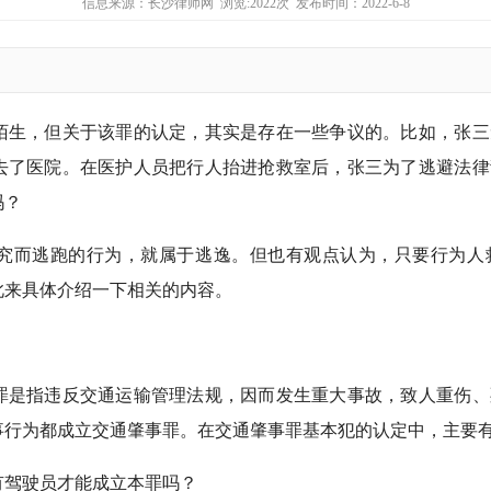
信息来源：
长沙律师网
浏览:2022次 发布时间：2022-6-8
陌生，但关于该罪的认定，其实是存在一些争议的。比如，张三
去了医院。在医护人员把行人抬进抢救室后，张三为了逃避法律
吗？
究而逃跑的行为，就属于逃逸。但也有观点认为，只要行为人
此来具体介绍一下相关的内容。
罪是指违反交通运输管理法规，因而发生重大事故，致人重伤、
事行为都成立交通肇事罪。在交通肇事罪基本犯的认定中，主要
有驾驶员才能成立本罪吗？