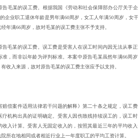
原告毛某的误工费。根据我国《劳动和社会保障部办公厅关于企
国家法定的企业职工退休年龄是男年满60周岁，女工人年满50周岁，女
经年满66周岁，故对毛某的误工费主张不予支持。
原告毛某的误工费。误工费是受害人在误工时间内因无法从事正
标准，而非以年龄为评判标准。本案中原告毛某虽然年满66周
，有收入来源，故对原告毛某的误工费主张应予以支持。
害赔偿案件适用法律若干问题的解释》第二十条之规定，误工费
医疗机构出具的证明确定。受害人因伤致残持续误工的，误工时
的收入计算。受害人无固定收入的，按照其最近三年的平均收入
法院所在地相同或者相近行业上一年度职工的平均工资计算。