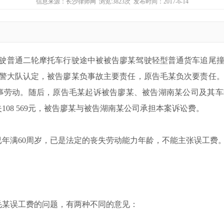
信息来源：
长沙律师网
浏览:3823次 发布时间：2017-6-14
某驾驶普通二轮摩托车行驶途中被被告廖某驾驶轻型普通货车追尾
交警大队认定，被告廖某负事故主要责任，原告毛某负次要责任
事劳动。随后，原告毛某起诉被告廖某、被告湖南某公司及其车
08 569元，被告廖某与被告湖南某公司承担本案诉讼费。
年满60周岁，已是法定的丧失劳动能力年龄，不能主张误工费
毛某误工费的问题，有两种不同的意见：